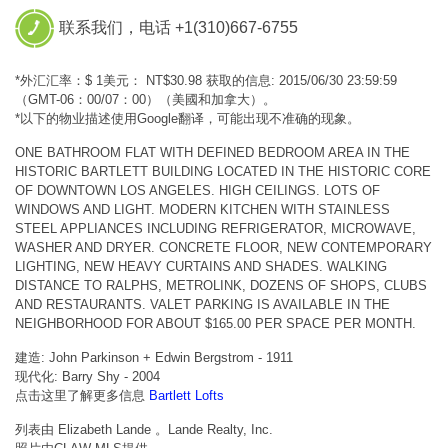
联系我们，电话 +1(310)667-6755
*外汇汇率：$ 1美元： NT$30.98 获取的信息: 2015/06/30 23:59:59
（GMT-06：00/07：00）（美國和加拿大）。
*以下的物业描述使用Google翻译，可能出现不准确的现象。
ONE BATHROOM FLAT WITH DEFINED BEDROOM AREA IN THE
HISTORIC BARTLETT BUILDING LOCATED IN THE HISTORIC CORE
OF DOWNTOWN LOS ANGELES. HIGH CEILINGS. LOTS OF
WINDOWS AND LIGHT. MODERN KITCHEN WITH STAINLESS
STEEL APPLIANCES INCLUDING REFRIGERATOR, MICROWAVE,
WASHER AND DRYER. CONCRETE FLOOR, NEW CONTEMPORARY
LIGHTING, NEW HEAVY CURTAINS AND SHADES. WALKING
DISTANCE TO RALPHS, METROLINK, DOZENS OF SHOPS, CLUBS
AND RESTAURANTS. VALET PARKING IS AVAILABLE IN THE
NEIGHBORHOOD FOR ABOUT $165.00 PER SPACE PER MONTH.
建造: John Parkinson + Edwin Bergstrom - 1911
现代化: Barry Shy - 2004
点击这里了解更多信息
Bartlett Lofts
列表由 Elizabeth Lande 。Lande Realty, Inc.