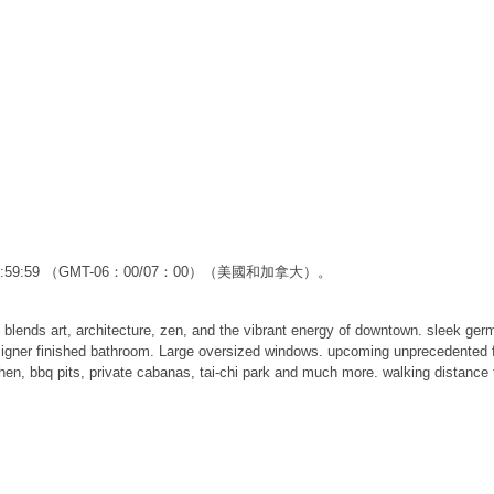
23:59:59 （GMT-06：00/07：00）（美國和加拿大）。
blends art, architecture, zen, and the vibrant energy of downtown. sleek germ
signer finished bathroom. Large oversized windows. upcoming unprecedented ful
tchen, bbq pits, private cabanas, tai-chi park and much more. walking distance