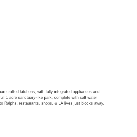
an crafted kitchens, with fully integrated appliances and
l 1 acre sanctuary-like park, complete with salt water
 to Ralphs, restaurants, shops, & LA lives just blocks away.