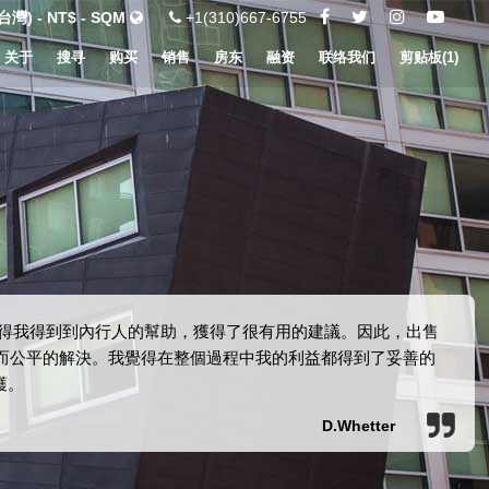
灣) - NT$ - SQM
+1(310)667-6755
关于
搜寻
购买
销售
房东
融资
联络我们
剪贴板(
1
)
覺得我得到到內行人的幫助，獲得了很有用的建議。因此，出售
速而公平的解決。我覺得在整個過程中我的利益都得到了妥善的
護。
D.Whetter