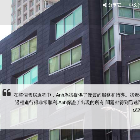
分享它
中文(台
在整個售房過程中，Anh為我提供了優質的服務和指導。我
過程進行得非常順利.Anh保證了出現的所有 問題都得到迅
保