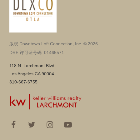
版权 Downtown Loft Connection, Inc. © 2026
DRE 许可证号码: 01465571
118 N. Larchmont Blvd
Los Angeles CA 90004
310-667-6755