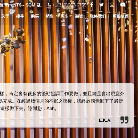
灣) - NT$ - SQM
+1(310)667-6755
关于
搜寻
购买
销售
房东
融资
联络我们
剪贴板(
5
)
樣，肯定會有很多的後勤協調工作要做，並且總是會出現意外
交易完成。在經過幾個月的不眠之夜後，我終於感覺卸下了肩膀
這樣做下去。謝謝您，Anh。
E.K.A.