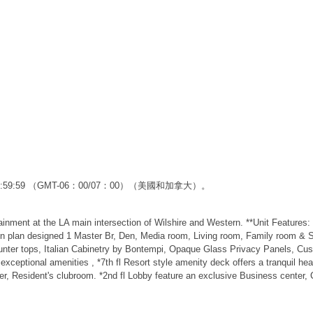
23:59:59 （GMT-06：00/07：00）（美國和加拿大）。
ertainment at the LA main intersection of Wilshire and Western. **Unit Features
en plan designed 1 Master Br, Den, Media room, Living room, Family room & 
unter tops, Italian Cabinetry by Bontempi, Opaque Glass Privacy Panels, C
exceptional amenities , *7th fl Resort style amenity deck offers a tranquil 
, Resident's clubroom. *2nd fl Lobby feature an exclusive Business center, Co