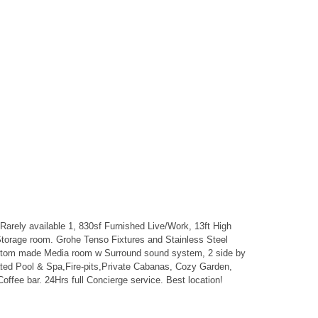
: Rarely available 1, 830sf Furnished Live/Work, 13ft High
Storage room. Grohe Tenso Fixtures and Stainless Steel
ustom made Media room w Surround sound system, 2 side by
heated Pool & Spa,Fire-pits,Private Cabanas, Cozy Garden,
ffee bar. 24Hrs full Concierge service. Best location!