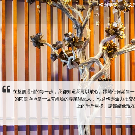
分享它
中文(台
在整個過程的每一步，我都知道我可以放心。跟隨任何銷售一
的問題.Anh是一位有經驗的專業經紀人， 他會竭盡全力把
上的千斤重擔。請繼續像現在