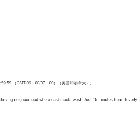
23:59:59 （GMT-06：00/07：00）（美國和加拿大）。
a thriving neighborhood where east meets west. Just 15 minutes from Beverly 