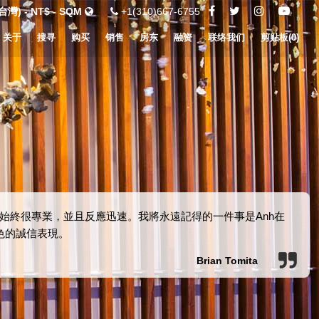
灣) - NT$ - SQM
+1(310)667-6755
关于
搜寻
购买
销售
房东
融资
联络我们
剪贴板(
0
)
始終很專業，並且反應迅速。我將永遠記得的一件事是Anh在
色的誠信表現。
Brian Tomita