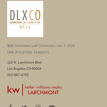
版权 Downtown Loft Connection, Inc. © 2026
DRE 许可证号码: 01465571
118 N. Larchmont Blvd
Los Angeles CA 90004
310-667-6755