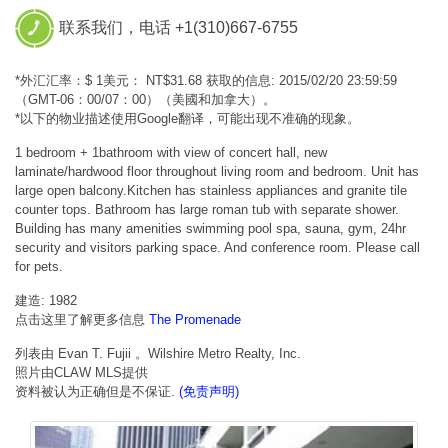
联系我们，电话 +1(310)667-6755
*外汇汇率：$ 1美元： NT$31.68 获取的信息: 2015/02/20 23:59:59
（GMT-06：00/07：00）（美國和加拿大）。
*以下的物业描述使用Google翻译，可能出现不准确的现象。
1 bedroom + 1bathroom with view of concert hall, new
laminate/hardwood floor throughout living room and bedroom. Unit has
large open balcony.Kitchen has stainless appliances and granite tile
counter tops. Bathroom has large roman tub with separate shower.
Building has many amenities swimming pool spa, sauna, gym, 24hr
security and visitors parking space. And conference room. Please call
for pets.
建造: 1982
点击这里了解更多信息
The Promenade
列表由 Evan T. Fujii 。Wilshire Metro Realty, Inc.
照片由CLAW MLS提供
资料被认为正确但是不保证.
(免责声明)